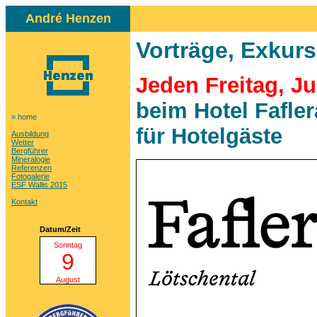
André Henzen
Vorträge, Exkur
Jeden Freitag, J
beim Hotel Fafle
» home
für Hotelgäste
Ausbildung
Wetter
Bergführer
Mineralogie
Referenzen
Fotogalerie
ESF Wallis 2015
Kontakt
Datum/Zeit
Sonntag
9
August